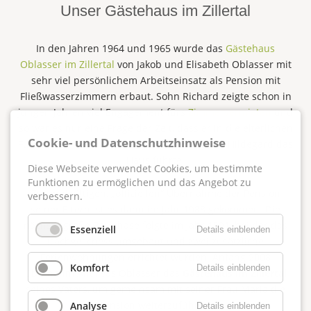
Unser Gästehaus im Zillertal
In den Jahren 1964 und 1965 wurde das
Gästehaus
Oblasser im Zillertal
von Jakob und Elisabeth Oblasser mit
sehr viel persönlichem Arbeitseinsatz als Pension mit
Fließwasserzimmern erbaut. Sohn Richard zeigte schon in
jungen Jahren viel Engagement fürs
Zimmervermieten
und
so war es nur eine Frage der Zeit, dass er in die elterlichen
Cookie- und Datenschutzhinweise
Fußstapfen trat und ab 1970 mit seiner Frau Hildegard das
Haus führte.
Diese Webseite verwendet Cookies, um bestimmte
Funktionen zu ermöglichen und das Angebot zu
Zur endgültigen, „offiziellen“ Übernahme der Pension
verbessern.
seiner Eltern ist es dann im Jahr 1988 gekommen. Die
nächste große Bauphase folgte im Jahr 1991, bei der das
Essenziell
Details einblenden
Dachgeschoss umgebaut und zwei zusätzliche
Ferienwohnungen errichtet wurden. Anfang 2008
Komfort
Details einblenden
übernahm Andreas Oblasser das
Gästehaus im Zillertal
seines Vaters, um gemeinsam mit seiner Frau Maria die
Pension weiterzuführen.
Analyse
Details einblenden