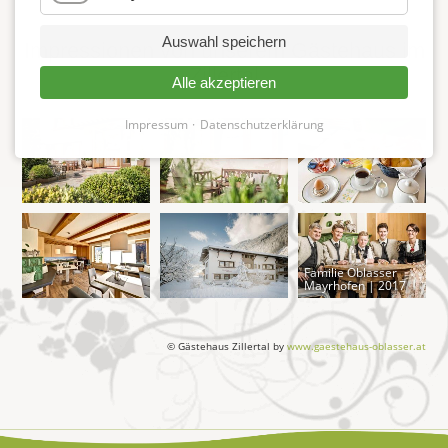
Auswahl speichern
Impressionen von unserem Gästehaus im
Zillertal
Alle akzeptieren
Impressum
Datenschutzerklärung
Familie Oblasser
Mayrhofen | 2017
© Gästehaus Zillertal by
www.gaestehaus-oblasser.at